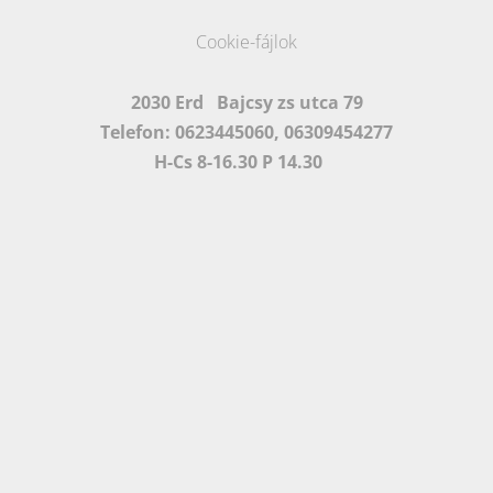
Cookie-fájlok
2030 Erd Bajcsy zs utca 79
Telefon: 0623445060, 06309454277
H-Cs 8-16.30 P 14.30