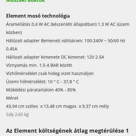
Element mosó technológ
ia
Áramellátás 0,4 W AC (készenléti állapotban) 1,3 W AC (üzem
közben)
Hálózati adapter Bemeneti váltóáram: 100-240V ~ 50/60 Hz
0,45A
Hálózati adapter kimenete DC kimenet: 12V 2.5A
Víznyomás min. 1.5-4 BAR között
Vízhőmérséklet csak hideg vizet használjon
Üzemi hőmérséklet: 10 ° C - 37,8 ° C
Működési páratartalom 40% - 85%
Méret
43,94 cm széles x 13,48 cm magas x 9,37 cm mély
Súly 2,65 kg
Az Element költségének átlag megtérülése 1