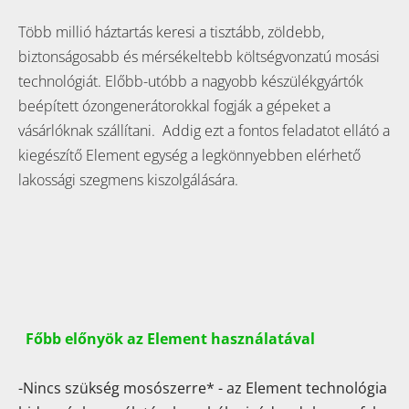
Több millió háztartás keresi a tisztább, zöldebb,
biztonságosabb és mérsékeltebb költségvonzatú mosási
technológiát. Előbb-utóbb a nagyobb készülékgyártók
beépített ózongenerátorokkal fogják a gépeket a
vásárlóknak szállítani. Addig ezt a fontos feladatot ellátó a
kiegészítő Element egység a legkönnyebben elérhető
lakossági szegmens kiszolgálására.
Főbb előnyök az Element használatával
-Nincs szükség mosószerre* - az Element technológia