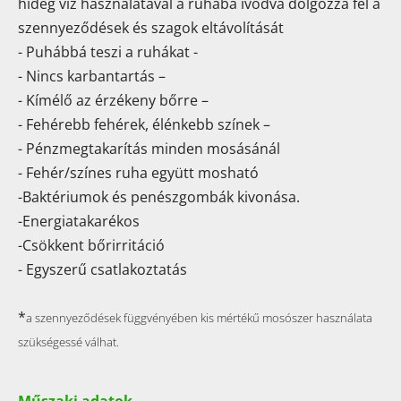
hideg víz használatával a ruhába ivódva dolgozza fel a
szennyeződések és szagok eltávolítását
- Puhábbá teszi a ruhákat -
- Nincs karbantartás –
- Kímélő az érzékeny bőrre –
- Fehérebb fehérek, élénkebb színek –
- Pénzmegtakarítás minden mosásánál
- Fehér/színes ruha együtt mosható
-Baktériumok és penészgombák kivonása.
-Energiatakarékos
-Csökkent bőrirritáció
- Egyszerű csatlakoztatás
*
a szennyeződések függvényében kis mértékű mosószer használata
szükségessé válhat.
Műszaki adatok