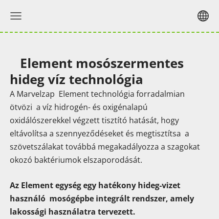
Element mosószermentes
hideg víz technológia
A Marvelzap Element technológia forradalmian
ötvözi a víz hidrogén- és oxigénalapú
oxidálószerekkel végzett tisztító hatását, hogy
eltávolítsa a szennyeződéseket és megtisztítsa a
szövetszálakat továbbá megakadályozza a szagokat
okozó baktériumok elszaporodását.
Az Element egység egy hatékony hideg-vizet
haszn
á
l
ó
mosógépbe integrált rendszer, amely
lakossági használatra tervezett.