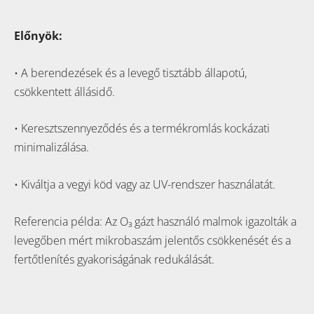
Előnyök:
• A berendezések és a levegő tisztább állapotú,
csökkentett állásidő.
• Keresztszennyeződés és a termékromlás kockázati
minimalizálása.
• Kiváltja a vegyi köd vagy az UV-rendszer használatát.
Referencia példa: Az
O₃
gázt használó malmok igazolták a
levegőben mért mikrobaszám jelentős csökkenését és a
fertőtlenítés gyakoriságának redukálását.