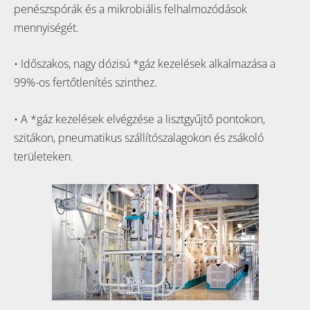
penészspórák és a mikrobiális felhalmozódások
mennyiségét.
• Időszakos, nagy dózisú *gáz kezelések alkalmazása a
99%-os fertőtlenítés szinthez.
• A *gáz kezelések elvégzése a lisztgyűjtő pontokon,
szitákon, pneumatikus szállítószalagokon és zsákoló
területeken.