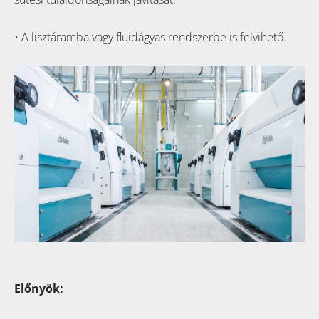
• A lisztáramba vagy fluidágyas rendszerbe is felvihető.
Előnyök: