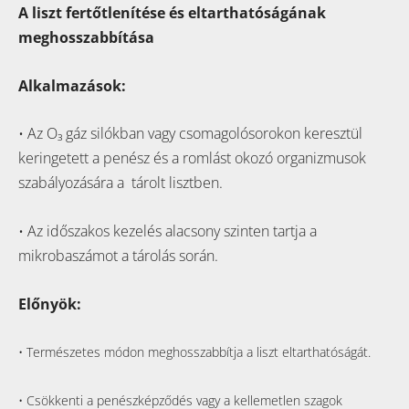
A liszt fertőtlenítése és eltarthatóságának
meghosszabbítása
Alkalmazások:
• Az
O₃
gáz silókban vagy csomagolósorokon keresztül
keringetett a penész és a romlást okozó organizmusok
szabályozására a tárolt lisztben.
• Az időszakos kezelés alacsony szinten tartja a
mikrobaszámot a tárolás során.
Előnyök:
• Természetes módon meghosszabbítja a liszt eltarthatóságát.
• Csökkenti a penészképződés vagy a kellemetlen szagok