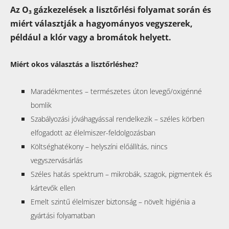
Az
O₃
gázkezelések a lisztőrlési folyamat során és
miért választják a hagyományos vegyszerek,
például a klór vagy a bromátok helyett.
Miért okos választás a lisztőrléshez?
Maradékmentes – természetes úton levegő/oxigénné
bomlik
Szabályozási jóváhagyással rendelkezik – széles körben
elfogadott az élelmiszer-feldolgozásban
Költséghatékony – helyszíni előállítás, nincs
vegyszervásárlás
Széles hatás spektrum – mikrobák, szagok, pigmentek és
kártevők ellen
Emelt szintű élelmiszer biztonság – növelt higiénia a
gyártási folyamatban