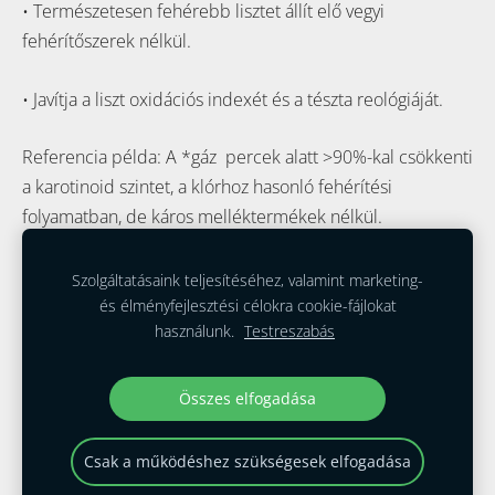
• Természetesen fehérebb lisztet állít elő vegyi
fehérítőszerek nélkül.
• Javítja a liszt oxidációs indexét és a tészta reológiáját.
Referencia példa: A *gáz percek alatt >90%-kal csökkenti
a karotinoid szintet, a klórhoz hasonló fehérítési
folyamatban, de káros melléktermékek nélkül.
Szolgáltatásaink teljesítéséhez, valamint marketing-
és élményfejlesztési célokra cookie-fájlokat
Cookie-fájlok
használunk.
Testreszabás
2030 Erd Bajcsy zs utca 79
Összes elfogadása
Telefon: 0623445060, 06309454277
H-Cs 8-16.30 P 14.30
Csak a működéshez szükségesek elfogadása