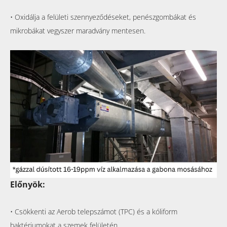
• Oxidálja a felületi szennyeződéseket, penészgombákat és
mikrobákat vegyszer maradvány mentesen.
Előnyök:
• Csökkenti az Aerob telepszámot (TPC) és a kóliform
baktériumokat a szemek felületén.