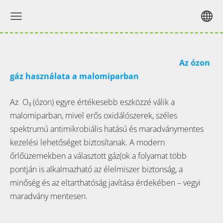
Az ózon
gáz használata a malomiparban
Az O₃ (ózon) egyre értékesebb eszközzé válik a
malomiparban, mivel erős oxidálószerek, széles
spektrumú antimikrobiális hatású és maradványmentes
kezelési lehetőséget biztosítanak. A modern
őrlőüzemekben a választott gáz(ok a folyamat több
pontján is alkalmazható az élelmiszer biztonság, a
minőség és az eltarthatóság javítása érdekében – vegyi
maradvány mentesen.