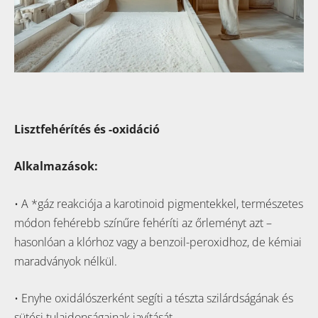
Lisztfehérítés és -oxidáció
Alkalmazások:
• A *gáz reakciója a karotinoid pigmentekkel, természetes
módon fehérebb színűre fehéríti az őrleményt azt –
hasonlóan a klórhoz vagy a benzoil-peroxidhoz, de kémiai
maradványok nélkül.
• Enyhe oxidálószerként segíti a tészta szilárdságának és
sütési tulajdonságainak javítását.