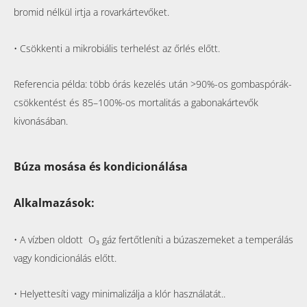
bromid nélkül irtja a rovarkártevőket.
• Csökkenti a mikrobiális terhelést az őrlés előtt.
Referencia példa: több órás kezelés után >90%-os gombaspórák-
csökkentést és 85–100%-os mortalitás a gabonakártevők
kivonásában.
Búza mosása és kondicionálása
Alkalmazások:
• A vízben oldott
O₃
gáz fertőtleníti a búzaszemeket a temperálás
vagy kondicionálás előtt.
• Helyettesíti vagy minimalizálja a klór használatát..