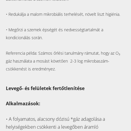
• Redukálja a malom mikrobiális terhelését, növelt liszt higiénia.
• Megőrzi a szemek épségét és nedvességtartalmát a
kondicionálás során.
Referencia példa: Számos őrlési tanulmány rámutat, hogy az
O₃
gáz használata a mosást követően 2-3 log mikrobaszám-
csökkenést is eredményez.
Levegő- és felületek fertőtlenítése
Alkalmazások:
• A folyamatos, alacsony dózisú *gáz adagolása a
helyiségekben csökkenti a levegőben áramló